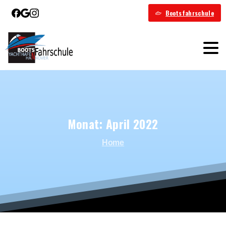
Bootsfahrschule
Monat:
April
2022
Home