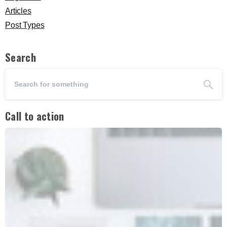
Articles
Post Types
Search
Sportbootschein
See
oder/und
Sportbootschein
Binnen?
Call to action
Mit dem interaktiven Online-Kurs wird das Lernen
zu einem schönen und spannenden Vergnügen. In
der praktischen Ausbildung lernen Sie, wie ein
Sportboot sicher gefahren wird. Wir freuen uns
schon auf Sie!
Info's zu Sbf See