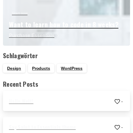
Info's zu Sbf Binnen
Start now
Want to learn how to code in 8 weeks?
Purchase Essentials
Schlagwörter
Design
Products
WordPress
Recent Posts
Hallo Welt!
-
Say Salut to Essentials theme
-